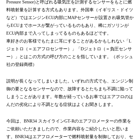
Pressure Sensor)と呼ばれる吸気圧を計測するセンサーをもとに燃
料噴射量を計算する方式もあります。外国車（イギリス・ドイツ
など）ではエンジンECU内部にMAPセンサーが設置され吸気管か
らECUまでホースが繋がっているものもあり、稀にガソリンが
ECU内部まで入ってしまってるものもあるほどです。
車好きのお客様でもたまに耳にすることがあるかもしれない「L
ジェトロ（＝エアフロセンサー）」「Dジェトロ（＝負圧センサ
ー）」とはこの方式の呼び方のことを指しています。（ボッシュ
社の登録商標）
説明が長くなってしまいました。いずれの方式でも、エンジン制
御の要となるセンサーなので、故障するとたちまち不調に陥って
しまうことがあります。年数が経っているお車ではエアフロのは
んだの劣化により不調となる症状はよくお聞きします。
今回は、BNR34 スカイラインGT-Rのエアフロメーターの作業を
ご依頼いただきましたので、作業内容をご紹介したいと思いま
す。BNR34はエアフロメーターで燃料噴射量を制御しており、セ